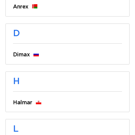
Anrex
D
Dimax
H
Halmar
L