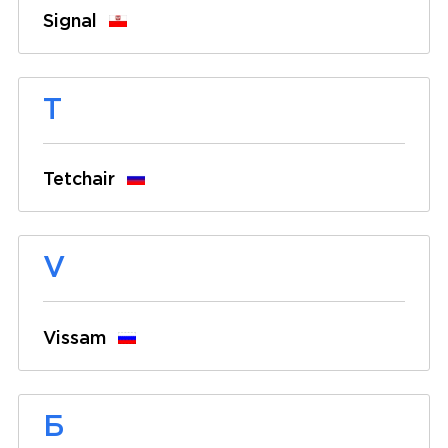
Signal
T
Tetchair
V
Vissam
Б