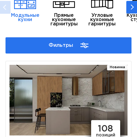
Модульные
Прямые
Угловые
Кух
кухни
кухонные
кухонные
ст
гарнитуры
гарнитуры
Фильтры
Новинка
108
позиций