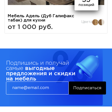
позиций
Мебель Адель (Дуб Галифакс
табак) для кухни
Цвета
от 1 000 руб.
Подпишись и получай
самые
выгодные
предложения и скидки
на мебель
Подписаться