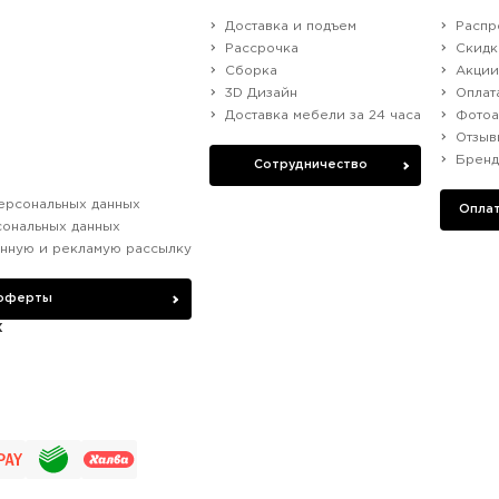
Доставка и подъем
Распр
Рассрочка
Скидк
Сборка
Акци
3D Дизайн
Оплат
Доставка мебели за 24 часа
Фотоа
Отзыв
Брен
Сотрудничество
ерсональных данных
Оплат
сональных данных
нную и рекламую рассылку
 оферты
х