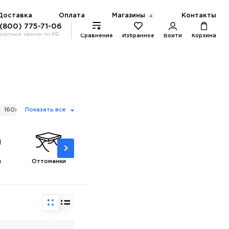
Магазины
Доставка
Оплата
Контакты
4
 (800) 775-71-06
платный звонок по РФ
Сравнение
Избранное
Войти
Корзина
160x200
Показать все
С ящиком
Детские
Тахты-кровати
и
Оттоманки
Скамьи