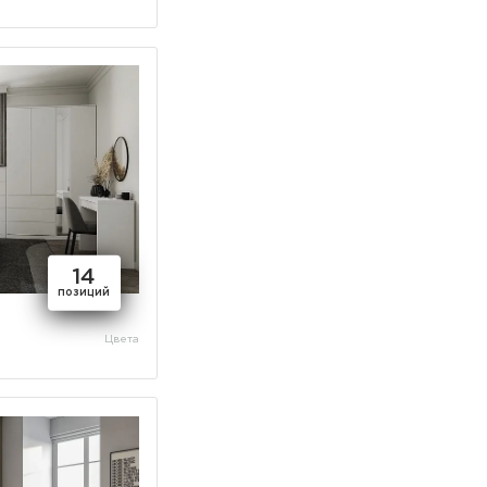
14
позиций
Цвета