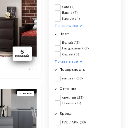
Сага
(7)
Варма
(7)
Кастор
(4)
Сириус
(3)
Показать все
Пикси
(3)
Цвет
Мальта
(3)
МАКС
(3)
Белый
(13)
Энкель
(2)
Натуральный
(7)
6
Фора
(2)
Серый
(6)
позиций
Ингар
(2)
Венге
(4)
Показать все
Мягкая мебель
(1)
Бирюзовый
(3)
Цвета
Поверхность
Вардиг
(1)
Черный
(2)
Синий
(1)
матовая
(38)
Коричневый
(1)
Оттенок
Бежевый
(1)
Новинка
светлый
(23)
темный
(15)
Бренд
ГУД ЛАКК
(38)