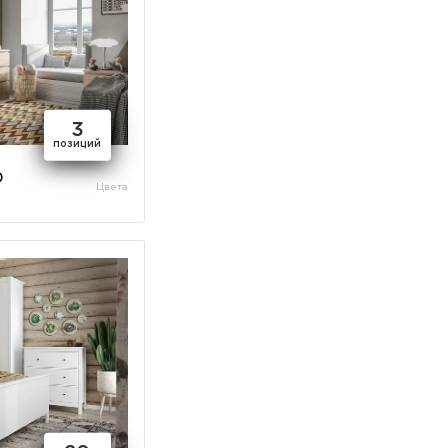
3
позиций
)
Цвета