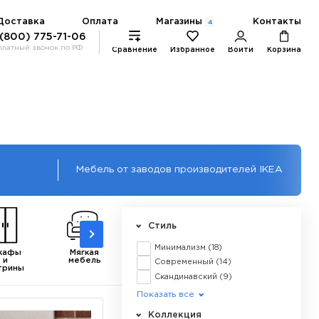
Магазины
Доставка
Оплата
Контакты
4
 (800) 775-71-06
платный звонок по РФ
Сравнение
Избранное
Войти
Корзина
Мебель от заводов производителей IKEA
Стиль
Минимализм
(18)
кафы
Мягкая
Столы
Стеллажи
и
мебель
письменные
Современный
(14)
трины
Скандинавский
(9)
Кантри
(7)
Показать все
Лофт
(4)
Коллекция