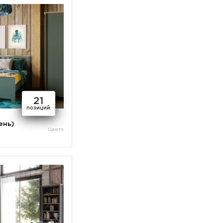
21
позиций
ень)
Цвета