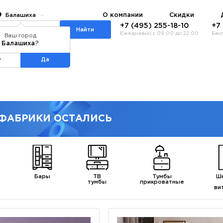
О компании
Скидки
Балашиха
+7 (495) 255-18-10
+7
Найти
Ежедневно с 09:00 до 22:00
Бес
Ваш город
Балашиха
?
талог
ИКЕА
Да
т
 ФАБРИКИ ОСТАЛИСЬ
Бары
ТВ
Тумбы
Ш
тумбы
прикроватные
ви