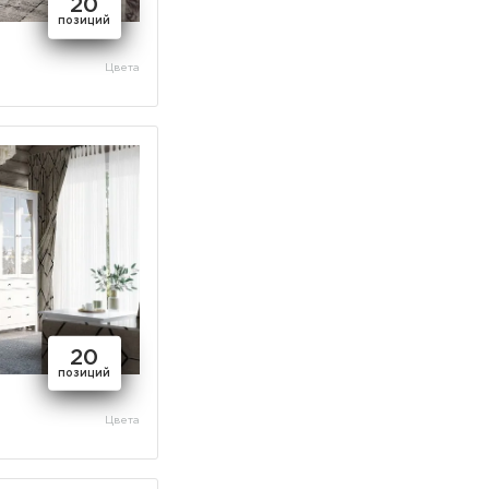
20
позиций
Цвета
20
позиций
Цвета