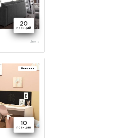
20
позиций
Цвета
Новинка
10
позиций