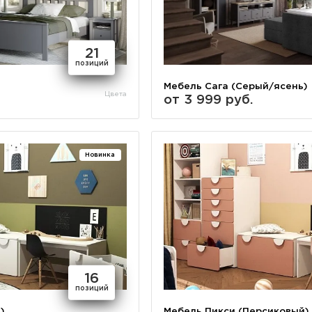
21
позиций
Мебель Сага (Серый/ясень)
Цвета
от 3 999 руб.
Новинка
16
позиций
)
Мебель Пикси (Персиковый)