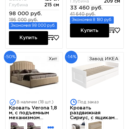
Глубина
209 см
Глубина
215 см
33 460 руб.
98 000 руб.
41 640 руб.
196 000 руб.
Экономия 8 180 руб.
Экономия 98 000 руб.
Купить
Купить
-50%
-14%
Хит
Завод ИКЕА
В наличии (18 шт.)
Под заказ
Кровать Verona 1,8
Кровать
м, с подъемным
раздвижная
механизмом
Сириус, с ящиками,
(Бархат 01) Sweet
80х200/160х200
dreams ВРКР180-
см, белая