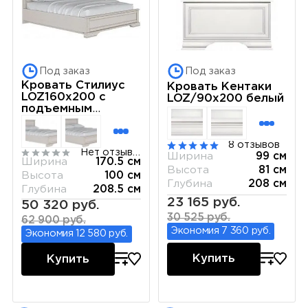
Под заказ
Под заказ
Кровать Стилиус
Кровать Кентаки
LOZ160х200 с
LOZ/90x200 белый
подъемным
механизмом
(Лиственница
сибирская)
8 отзывов
Нет отзывов
Ширина
99 см
Ширина
170.5 см
Высота
81 см
Высота
100 см
Глубина
208 см
Глубина
208.5 см
23 165 руб.
50 320 руб.
30 525 руб.
62 900 руб.
Экономия 7 360 руб.
Экономия 12 580 руб.
Купить
Купить