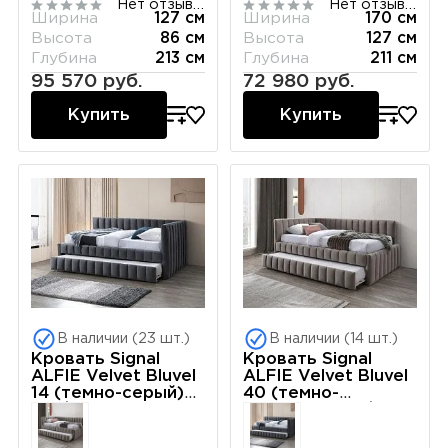
Нет отзывов
Нет отзывов
120/200
розовый/дуб)
Ширина
127 см
Ширина
170 см
160/200
Высота
86 см
Высота
127 см
Глубина
213 см
Глубина
211 см
95 570 руб.
72 980 руб.
Купить
Купить
В наличии (23 шт.)
В наличии (14 шт.)
Кровать Signal
Кровать Signal
ALFIE Velvet Bluvel
ALFIE Velvet Bluvel
14 (темно-серый)
40 (темно-
120/200
бежевый) 120/200