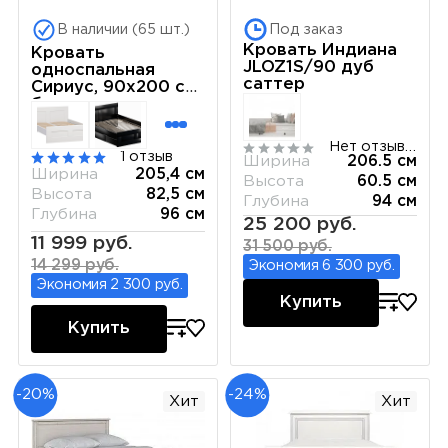
В наличии (65 шт.)
Под заказ
Кровать Индиана
Кровать
JLOZ1S/90 дуб
односпальная
саттер
Сириус, 90х200 см,
белая
Нет отзывов
1 отзыв
Ширина
206.5 см
Ширина
205,4 см
Высота
60.5 см
Высота
82,5 см
Глубина
94 см
Глубина
96 см
25 200 руб.
11 999 руб.
31 500 руб.
14 299 руб.
Экономия 6 300 руб.
Экономия 2 300 руб.
Купить
Купить
-20%
-24%
Хит
Хит