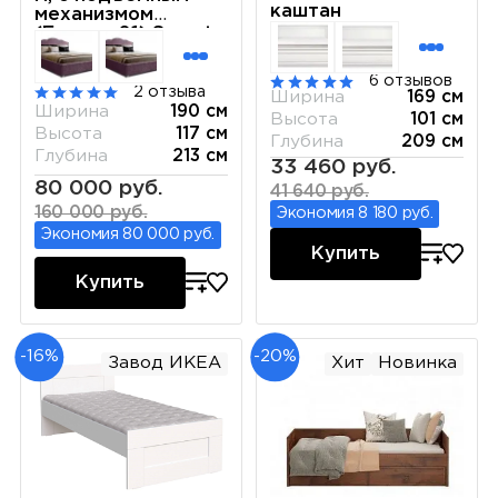
каштан
механизмом
(Бархат 01) Sweet
dreams ЛСКР-1[3]
6 отзывов
2 отзыва
Ширина
169 см
Ширина
190 см
Высота
101 см
Высота
117 см
Глубина
209 см
Глубина
213 см
33 460 руб.
80 000 руб.
41 640 руб.
160 000 руб.
Экономия 8 180 руб.
Экономия 80 000 руб.
Купить
Купить
-16%
-20%
Завод ИКЕА
Хит
Новинка