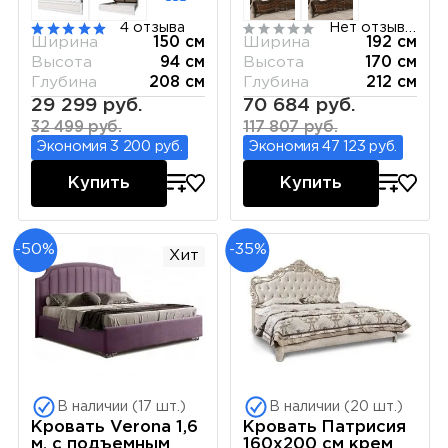
4 отзыва
Нет отзывов
Ширина
150 см
Ширина
192 см
Высота
94 см
Высота
170 см
Глубина
208 см
Глубина
212 см
29 299 руб.
70 684 руб.
32 499 руб.
117 807 руб.
Экономия 3 200 руб.
Экономия 47 123 руб.
Купить
Купить
-50%
-35%
Хит
В наличии (17 шт.)
В наличии (20 шт.)
Кровать Verona 1,6
Кровать Патрисия
м, с подъемным
160х200 см крем