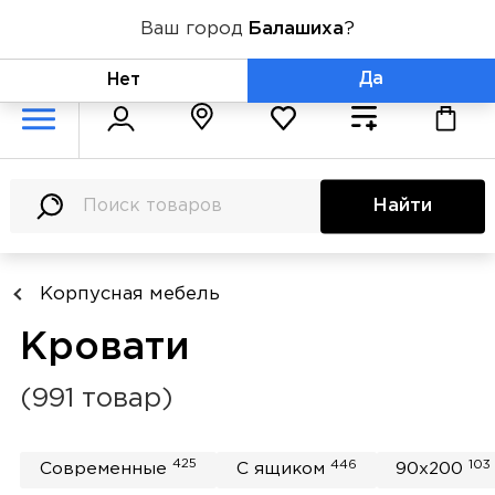
Ваш город
Балашиха
?
+7 (800) 775-71-06
Да
Нет
Найти
Корпусная мебель
Кровати
(991 товар)
425
446
103
Современные
С ящиком
90x200