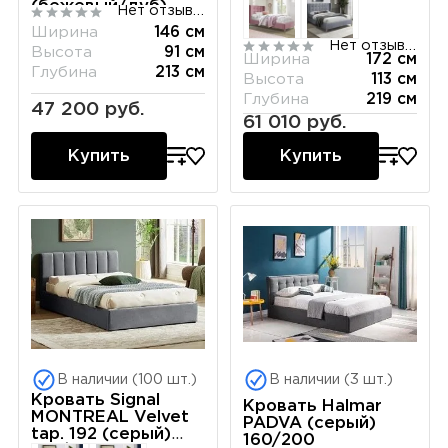
(бежевый/дуб)
Нет отзывов
140/200
Ширина
146 см
Нет отзывов
Высота
91 см
Ширина
172 см
Глубина
213 см
Высота
113 см
Глубина
219 см
47 200 руб.
61 010 руб.
Купить
Купить
В наличии (100 шт.)
В наличии (3 шт.)
Кровать Signal
Кровать Halmar
MONTREAL Velvet
PADVA (серый)
tap. 192 (серый)
160/200