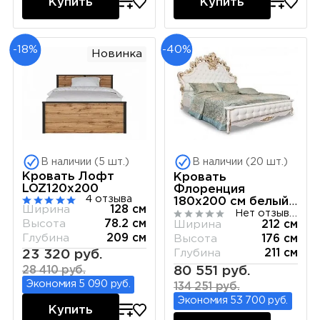
Купить
Купить
-18%
-40%
Новинка
В наличии (5 шт.)
В наличии (20 шт.)
Кровать Лофт
Кровать
LOZ120х200
Флоренция
4 отзыва
180х200 см белый
Ширина
128 см
перламутр глянец
Нет отзывов
Высота
78.2 см
Ширина
212 см
Глубина
209 см
Высота
176 см
Глубина
211 см
23 320 руб.
80 551 руб.
28 410 руб.
Экономия 5 090 руб.
134 251 руб.
Экономия 53 700 руб.
Купить