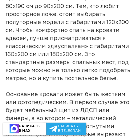
80х190 см до 90х200 см. Тем, кто любит
просторное ложе, стоит выбирать
полуторные модели с габаритами 120х200
см. Чтобы комфортно спать на кровати
вдвоем, лучше присматриваться к
классическим «двуспалкам» с габаритами
160х200 см или 180х200 см. Это
стандартные размеры спальных мест, под
которые можно не только легко подобрать
матрас, но и купить постельное белье.
Основание кровати может быть жестким
или ортопедическим. В первом случае это
будет мебельный щит из ЛДСП или
фанеры, а во втором – металлический
каркас с гибкими, слегка изогнутыми
НАПИСАТЬ
НАПИСАТЬ
В MAX
В TELEGRAM
планками (ламелями), которые вырезают