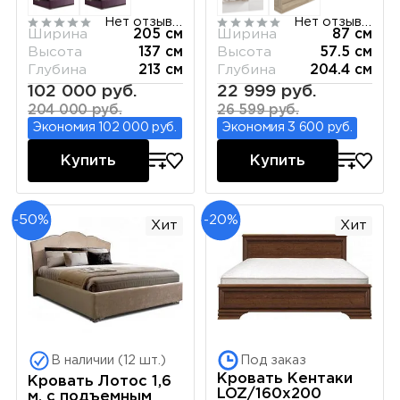
1[3]
Нет отзывов
Нет отзывов
Ширина
205 см
Ширина
87 см
Высота
137 см
Высота
57.5 см
Глубина
213 см
Глубина
204.4 см
102 000 руб.
22 999 руб.
204 000 руб.
26 599 руб.
Экономия 102 000 руб.
Экономия 3 600 руб.
Купить
Купить
-50%
-20%
Хит
Хит
В наличии (12 шт.)
Под заказ
Кровать Кентаки
Кровать Лотос 1,6
LOZ/160x200
м, с подъемным