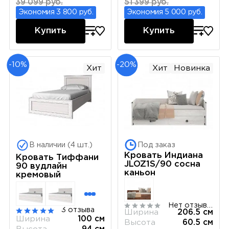
39 099 руб.
51 399 руб.
Экономия 3 800 руб.
Экономия 5 000 руб.
Купить
Купить
-10%
-20%
Хит
Хит
Новинка
В наличии (4 шт.)
Под заказ
Кровать Индиана
Кровать Тиффани
JLOZ1S/90 сосна
90 вудлайн
каньон
кремовый
Нет отзывов
3 отзыва
Ширина
206.5 см
Ширина
100 см
Высота
60.5 см