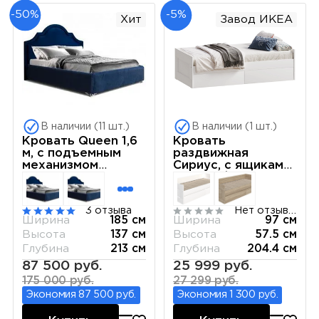
-50%
-5%
Хит
Завод ИКЕА
В наличии (11 шт.)
В наличии (1 шт.)
Кровать Queen 1,6
Кровать
м, с подъемным
раздвижная
механизмом
Сириус, с ящиками,
(Бархат 04) Sweet
90х200/180х200
dreams КВКР-1[3]
см, белая
3 отзыва
Нет отзывов
Ширина
185 см
Ширина
97 см
Высота
137 см
Высота
57.5 см
Глубина
213 см
Глубина
204.4 см
87 500 руб.
25 999 руб.
175 000 руб.
27 299 руб.
Экономия 87 500 руб.
Экономия 1 300 руб.