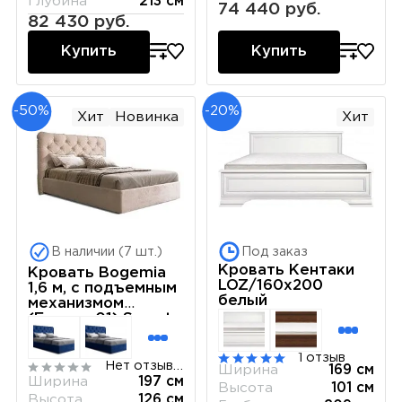
Глубина
213 см
74 440 руб.
82 430 руб.
Купить
Купить
-50%
-20%
Хит
Новинка
Хит
В наличии (7 шт.)
Под заказ
Кровать Кентаки
Кровать Bogemia
LOZ/160x200
1,6 м, с подъемным
белый
механизмом
(Бархат 01) Sweet
dreams БМКР-1[3]
1 отзыв
Нет отзывов
Ширина
169 см
Ширина
197 см
Высота
101 см
Высота
126 см