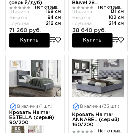
(серый/дуб)
Bluvel 28
Нет отзывов
Нет отзывов
160/200
(бежевый) 120/200
Ширина
168 см
Ширина
131 см
Высота
94 см
Высота
102 см
Глубина
216 см
Глубина
214 см
71 260 руб.
38 640 руб.
Купить
Купить
В наличии (1 шт.)
В наличии (33 шт.)
Кровать Halmar
Кровать Halmar
ESTELLA (серый)
ANNABEL (серый)
90/200
160/200
Нет отзывов