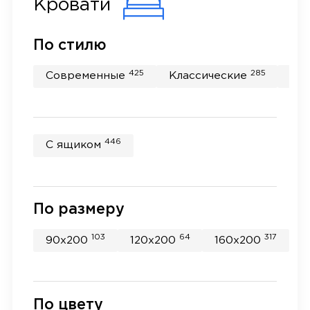
Кровати
По стилю
425
285
Современные
Классические
Пр
446
С ящиком
По размеру
103
64
317
90x200
120x200
160x200
1
По цвету