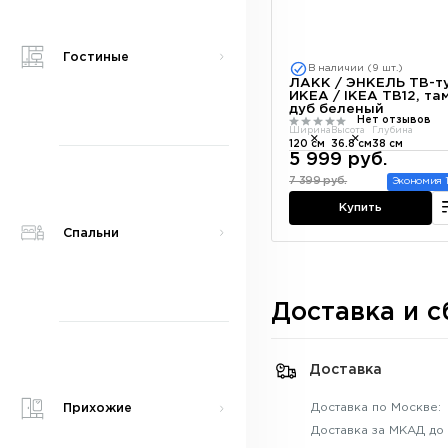
Гостиные
В наличии (9 шт.)
ЛАКК / ЭНКЕЛЬ ТВ-т
ИКЕА / IKEA ТВ12, та
дуб беленый
Нет отзывов
Ширина
Высота
Глубина
120 см
36.8 см
38 см
5 999 руб.
7 399 руб.
Экономия 1
Купить
Спальни
Доставка и с
Доставка
Доставка по Москве:
Прихожие
Доставка за МКАД до 