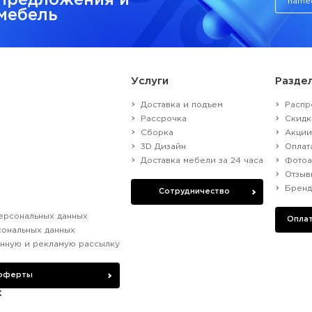
предложения и
 мебель
Услуги
Разде
Доставка и подъем
Распр
Рассрочка
Скидк
Сборка
Акци
3D Дизайн
Оплат
Доставка мебели за 24 часа
Фотоа
Отзыв
Брен
Сотрудничество
ерсональных данных
Оплат
сональных данных
нную и рекламую рассылку
 оферты
х