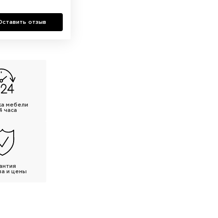
Оставить отзыв
ка мебели
4 часа
антия
ва и цены