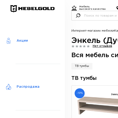
Мебель
высокого качества
Интернет-магазин мебели
Ка
Энкель (Ду
Акции
Нет отзывов
Вся мебель с
ТВ тумбы
ТВ тумбы
Распродажа
-19%
Заво