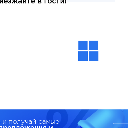
езжайте в гости!
 и получай самые