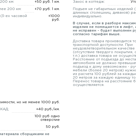
200 км:
+50 руб. 1 км.
Занос в коттедж:
Ут
лее 200 км:
+70 руб. 1 км.
Подъем не габаритных изделий 
длинных столешниц, диванов) ра
 (3-ех часовой
+1000
индивидуально.
руб.
В случае, если в разборе макси
изделия не помещается в лифт, 
не исправен - будет выполнен р
согласно тарифам выше.
Доставка товара производится т
транспортной доступности. При
неудовлетворительном качестве
(отсутствие твердого покрытия,
т.п.) доставка товара не осущест
Расстояние от подъезда до места
автомобиля не должно превышат
подъезд к дому невозможен - ру
мебели (более 20 метров) нужно
из расчета 100 рублей за кажды
20 метров за каждую единицу то
Перенос товара на расстояние б
осуществляется.
оимости, но не менее 1000 руб.
МКАД:
+40 руб./км.
100 руб одно
отверстие
50 руб.
материала сборщиками не