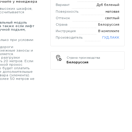
очните у менеджера
Вариант
Дуб беленый
(высоких шкафов,
Поверхность
матовая
ссчитывается
Оттенок
светлый
мальный модуль
Страна
Белоруссия
а также если лифт
учной подъем,
Инструкция
В комплекте
Производитель
ГУД ЛАКК
олько при условии
 дороги
 снежные заносы и
вляется.
 разгрузки
Страна производства
ь 20 метров. Если
Белоруссия
чной пронос
 будет оплатить
е дополнительные
вара (элемента).
олее 50 метров не