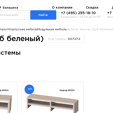
О компании
Скидки
Балашиха
+7 (495) 255-18-10
+7
Найти
Ежедневно с 09:00 до 22:00
Бес
талог
Корпусная мебель
Модульная мебель
Мебель Энкель (Дуб белены
б беленый)
Код товара:
507272
истемы
-18%
д ИКЕА
Завод ИКЕА