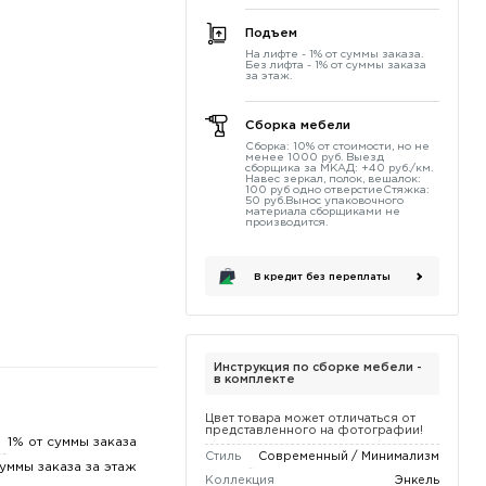
Подъем
На лифте - 1% от суммы заказа.
Без лифта - 1% от суммы заказа
за этаж.
Сборка мебели
Сборка: 10% от стоимости, но не
менее 1000 руб. Выезд
сборщика за МКАД: +40 руб./км.
Навес зеркал, полок, вешалок:
100 руб одно отверстиеСтяжка:
50 руб.Вынос упаковочного
материала сборщиками не
производится.
В кредит без переплаты
Инструкция по сборке мебели -
в комплекте
Цвет товара может отличаться от
представленного на фотографии!
1% от суммы заказа
Стиль
Современный / Минимализм
суммы заказа за этаж
Коллекция
Энкель