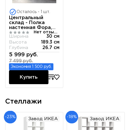
Осталось - 1 шт.
Центральный
склад - Полка
настенная Фора,
Нет отзывов
30х189х27 см,
Ширина
30 см
белый
Высота
189.3 см
Глубина
26.7 см
5 999 руб.
7 499 руб.
Экономия 1 500 руб.
Купить
Стеллажи
-23%
-18%
Завод ИКЕА
Завод ИКЕА