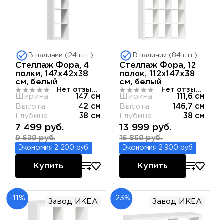
В наличии (24 шт.)
В наличии (84 шт.)
Стеллаж Фора, 4
Стеллаж Фора, 12
полки, 147x42х38
полок, 112х147х38
см, белый
см, белый
Нет отзывов
Нет отзывов
Ширина
147 см
Ширина
111,6 см
Высота
42 см
Высота
146,7 см
Глубина
38 см
Глубина
38 см
7 499 руб.
13 999 руб.
9 699 руб.
16 899 руб.
Экономия 2 200 руб.
Экономия 2 900 руб.
Купить
Купить
-11%
-23%
Завод ИКЕА
Завод ИКЕА