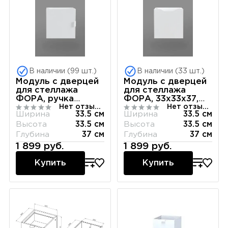
В наличии (99 шт.)
В наличии (33 шт.)
Модуль с дверцей
Модуль с дверцей
для стеллажа
для стеллажа
ФОРА, ручка
ФОРА, 33х33х37,
Нет отзывов
Нет отзывов
металл, 33х33х37,
белый
Ширина
33.5 см
Ширина
33.5 см
белый
Высота
33.5 см
Высота
33.5 см
Глубина
37 см
Глубина
37 см
1 899 руб.
1 899 руб.
Купить
Купить