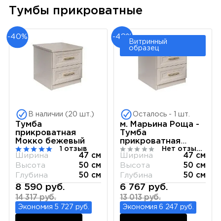
Тумбы прикроватные
-40%
-48%
Витринный
образец
В наличии (20 шт.)
Осталось - 1 шт.
Тумба
м. Марьина Роща -
прикроватная
Тумба
Мокко бежевый
прикроватная
1 отзыв
Нет отзывов
Мокко бежевый
Ширина
47 см
Ширина
47 см
Высота
50 см
Высота
50 см
Глубина
50 см
Глубина
50 см
8 590 руб.
6 767 руб.
14 317 руб.
13 013 руб.
Экономия 5 727 руб.
Экономия 6 247 руб.