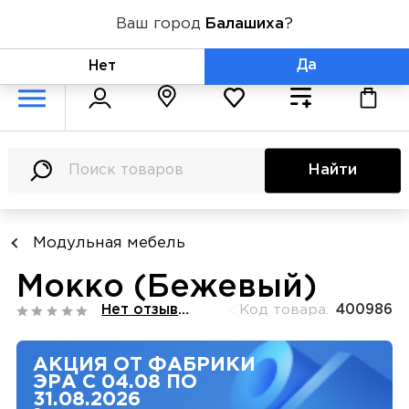
Ваш город
Балашиха
?
+7 (800) 775-71-06
Да
Нет
Найти
Модульная мебель
Мокко (Бежевый)
Нет отзывов
Код товара:
400986
АКЦИЯ ОТ ФАБРИКИ
ЭРА С 04.08 ПО
31.08.2026