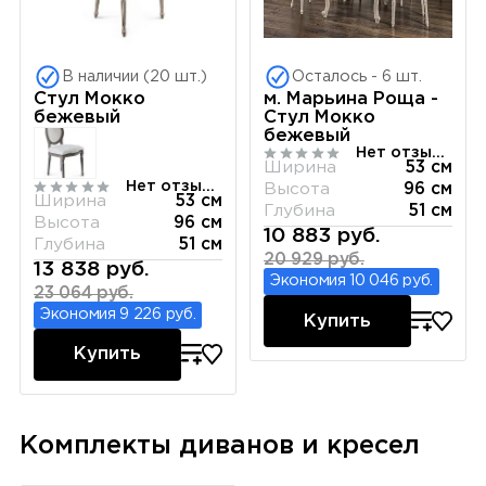
В наличии (20 шт.)
Осталось - 6 шт.
Стул Мокко
м. Марьина Роща -
бежевый
Стул Мокко
бежевый
Нет отзывов
Ширина
53 см
Нет отзывов
Высота
96 см
Ширина
53 см
Глубина
51 см
Высота
96 см
10 883 руб.
Глубина
51 см
20 929 руб.
13 838 руб.
Экономия 10 046 руб.
23 064 руб.
Экономия 9 226 руб.
Купить
Купить
Комплекты диванов и кресел