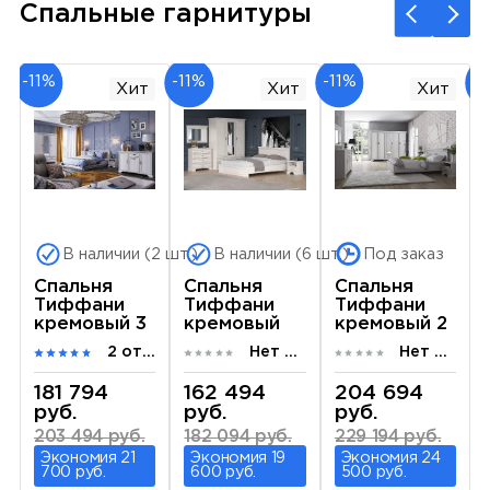
Спальные гарнитуры
-11%
-11%
-11%
-1
Хит
Хит
Хит
В наличии (2 шт.)
В наличии (6 шт.)
Под заказ
Спальня
Спальня
Спальня
Тиффани
Тиффани
Тиффани
кремовый 3
кремовый
кремовый 2
2 отзыва
Нет отзывов
Нет отзывов
181 794
162 494
204 694
руб.
руб.
руб.
203 494 руб.
182 094 руб.
229 194 руб.
Экономия 21
Экономия 19
Экономия 24
700 руб.
600 руб.
500 руб.