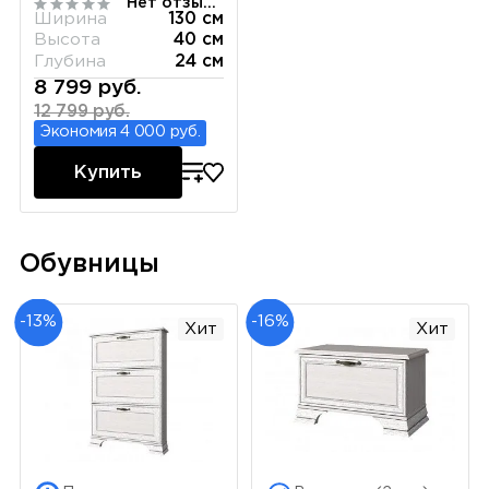
Нет отзывов
вудлайн кремовый
Ширина
130 см
Высота
40 см
Глубина
24 см
8 799 руб.
12 799 руб.
Экономия 4 000 руб.
Купить
Обувницы
-13%
-16%
Хит
Хит