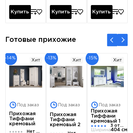
Купить
Купить
Купить
Готовые прихожие
-14%
-13%
-15%
Хит
Хит
Хит
Под заказ
Под заказ
Под заказ
Прихожая
Прихожая
Прихожая
Тиффани
Тиффани
Тиффани
кремовый 1
кремовый
кремовый 2
3 отзыва
Ширина
404 см
Нет отзывов