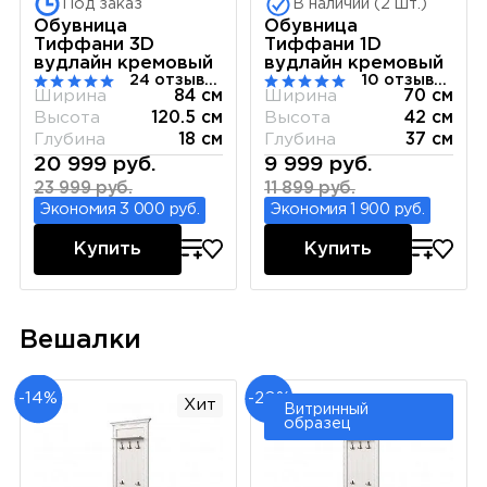
Под заказ
В наличии (2 шт.)
Обувница
Обувница
Тиффани 3D
Тиффани 1D
вудлайн кремовый
вудлайн кремовый
24 отзывов
10 отзывов
Ширина
84 см
Ширина
70 см
Высота
120.5 см
Высота
42 см
Глубина
18 см
Глубина
37 см
20 999 руб.
9 999 руб.
23 999 руб.
11 899 руб.
Экономия 3 000 руб.
Экономия 1 900 руб.
Купить
Купить
Вешалки
-14%
-20%
Хит
Витринный
образец