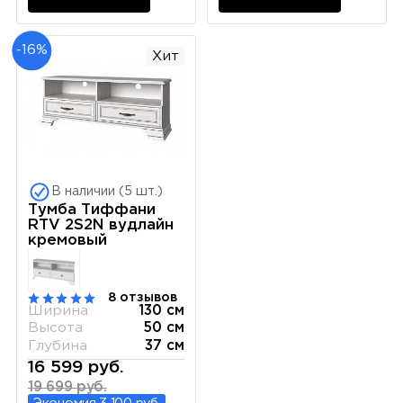
-16%
Хит
В наличии (5 шт.)
Тумба Тиффани
RTV 2S2N вудлайн
кремовый
8 отзывов
Ширина
130 см
Высота
50 см
Глубина
37 см
16 599 руб.
19 699 руб.