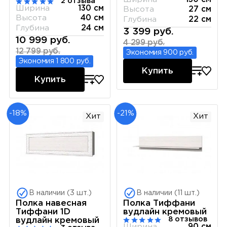
2 отзыва
Ширина
130 см
Высота
27 см
Высота
40 см
Глубина
22 см
Глубина
24 см
3 399 руб.
10 999 руб.
4 299 руб.
12 799 руб.
Экономия 900 руб.
Экономия 1 800 руб.
Купить
Купить
-18%
-21%
Хит
Хит
В наличии (3 шт.)
В наличии (11 шт.)
Полка навесная
Полка Тиффани
Тиффани 1D
вудлайн кремовый
8 отзывов
вудлайн кремовый
Ширина
90 см