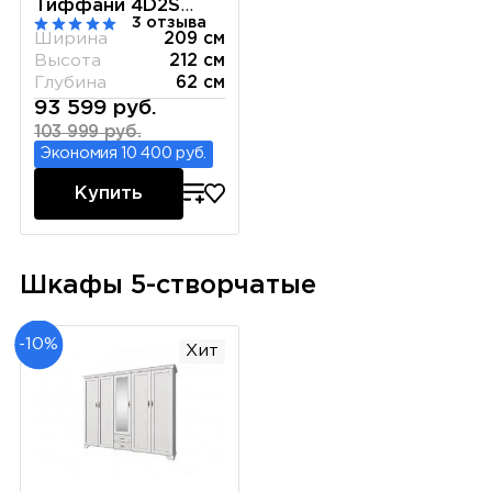
Тиффани 4D2S
3 отзыва
вудлайн кремовый
Ширина
209 см
Высота
212 см
Глубина
62 см
93 599 руб.
103 999 руб.
Экономия 10 400 руб.
Купить
Шкафы 5-створчатые
-10%
Хит