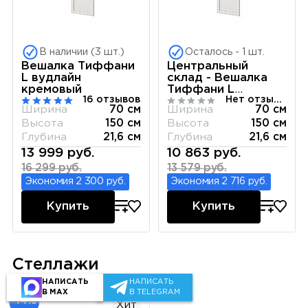
В наличии (3 шт.)
Осталось - 1 шт.
Вешалка Тиффани
Центральный
L вудлайн
склад - Вешалка
кремовый
Тиффани L
16 отзывов
Нет отзывов
вудлайн кремовый
Ширина
70 см
Ширина
70 см
Высота
150 см
Высота
150 см
Глубина
21,6 см
Глубина
21,6 см
13 999 руб.
10 863 руб.
16 299 руб.
13 579 руб.
Экономия 2 300 руб.
Экономия 2 716 руб.
Купить
Купить
Стеллажи
НАПИСАТЬ
НАПИСАТЬ
В MAX
В TELEGRAM
-14%
Хит