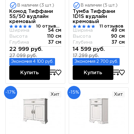
В наличии (3 шт.)
В наличии (5 шт.)
Комод Тиффани
Тумба Тиффани
5S/50 вудлайн
1D1S вудлайн
кремовый
кремовый
10 отзывов
11 отзывов
Ширина
54 см
Ширина
49 см
Высота
110 см
Высота
90 см
Глубина
37 см
Глубина
37 см
22 999 руб.
14 599 руб.
27 099 руб.
17 299 руб.
Экономия 4 100 руб.
Экономия 2 700 руб.
Купить
Купить
-17%
-15%
Хит
Хит