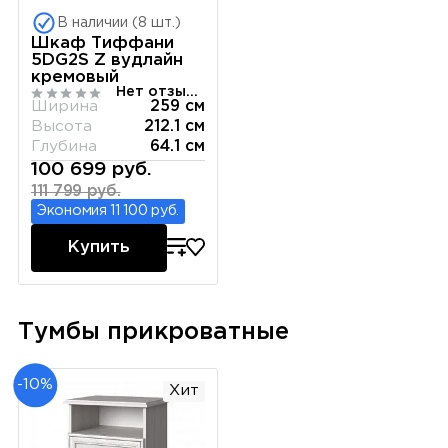
В наличии (8 шт.)
Шкаф Тиффани
5DG2S Z вудлайн
кремовый
Нет отзывов
Ширина
259 см
Высота
212.1 см
Глубина
64.1 см
100 699 руб.
111 799 руб.
Экономия 11 100 руб.
Купить
Тумбы прикроватные
-10%
Хит