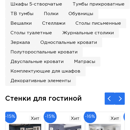
Шкафы 5-створчатые
Тумбы прикроватные
ТВ тумбы
Полки
Обувницы
Вешалки
Стеллажи
Столы письменные
Столы туалетные
Журнальные столики
Зеркала
Односпальные кровати
Полутороспальные кровати
Двуспальные кровати
Матрасы
Комплектующие для шкафов
Декоративные элементы
Стенки для гостиной
-15%
-15%
-16%
-1
Хит
Хит
Хит