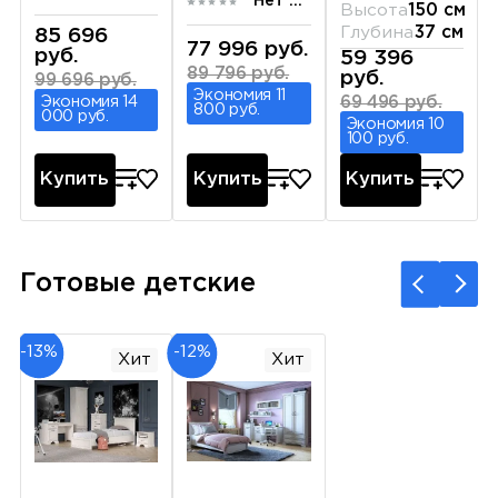
Нет отзывов
Высота
150 см
Глубина
37 см
85 696
77 996 руб.
руб.
59 396
89 796 руб.
руб.
99 696 руб.
Экономия 11
Экономия 14
69 496 руб.
800 руб.
000 руб.
Экономия 10
100 руб.
Купить
Купить
Купить
Готовые детские
-13%
-12%
Хит
Хит