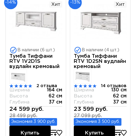
-14%
-13%
Хит
Хит
В наличии (6 шт.)
В наличии (4 шт.)
Тумба Тиффани
Тумба Тиффани
RTV 1V2D1S
RTV 1D2SN вудлайн
вудлайн кремовый
кремовый
2 отзыва
14 отзывов
Ширина
164 см
Ширина
130 см
Высота
62 см
Высота
62 см
Глубина
37 см
Глубина
37 см
24 599 руб.
23 599 руб.
28 499 руб.
27 099 руб.
Экономия 3 900 руб.
Экономия 3 500 руб.
Купить
Купить