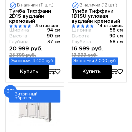
В наличии (11 шт.)
В наличии (12 шт.)
Тумба Тиффани
Тумба Тиффани
2D1S вудлайн
1D1SU угловая
кремовый
вудлайн кремовый
5 отзывов
14 отзывов
Ширина
94 см
Ширина
58 см
Высота
90 см
Высота
90 см
Глубина
37 см
Глубина
58 см
20 999 руб.
16 999 руб.
25 399 руб.
19 999 руб.
Экономия 4 400 руб.
Экономия 3 000 руб.
Купить
Купить
-33%
Витринный
образец