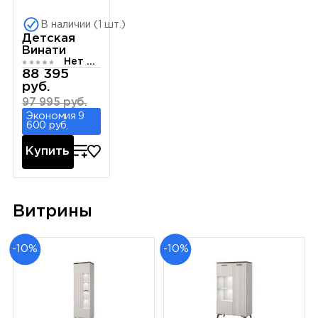
В наличии (1 шт.)
Детская
Винати
Нет отзывов
88 395
руб.
97 995 руб.
Экономия 9
600 руб.
Купить
Витрины
-10%
-10%