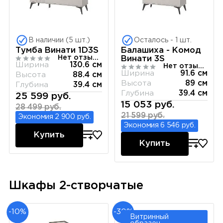
В наличии (5 шт.)
Осталось - 1 шт.
Тумба Винати 1D3S
Балашиха - Комод
Нет отзывов
Винати 3S
Ширина
130.6 см
Нет отзывов
Ширина
91.6 см
Высота
88.4 см
Высота
89 см
Глубина
39.4 см
Глубина
39.4 см
25 599 руб.
15 053 руб.
28 499 руб.
21 599 руб.
Экономия 2 900 руб.
Экономия 6 546 руб.
Купить
Купить
Шкафы 2-створчатые
-10%
-30%
Витринный