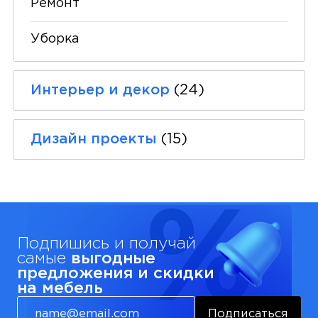
Ремонт
Уборка
Интерьер и декор
(24)
Дизайн проекты
(15)
Подпишись и получай
самые
выгодные
предложения и скидки
на мебель
Подписаться