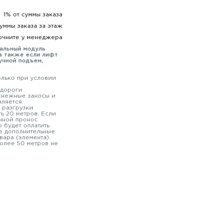
1% от суммы заказа
суммы заказа за этаж
очните у менеджера
мальный модуль
а также если лифт
учной подъем,
олько при условии
 дороги
 снежные заносы и
вляется.
 разгрузки
ь 20 метров. Если
чной пронос
 будет оплатить
е дополнительные
вара (элемента).
олее 50 метров не