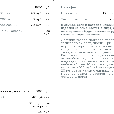
1800 руб.
На лифте:
100 км:
+40 руб. 1 км.
Без лифта:
1% от 
200 км:
+50 руб. 1 км.
Занос в коттедж:
Ут
лее 200 км:
+70 руб. 1 км.
В случае, если в разборе макси
изделия не помещается в лифт, 
 (3-ех часовой
+1000
не исправен - будет выполнен р
руб.
согласно тарифам выше.
Доставка товара производится т
транспортной доступности. При
неудовлетворительном качестве
(отсутствие твердого покрытия,
т.п.) доставка товара не осущест
Расстояние от подъезда до места
автомобиля не должно превышат
подъезд к дому невозможен - ру
мебели (более 20 метров) нужно
из расчета 100 рублей за кажды
20 метров за каждую единицу то
Перенос товара на расстояние б
осуществляется.
оимости, но не менее 1000 руб.
МКАД:
+40 руб./км.
100 руб одно
отверстие.
50 руб.