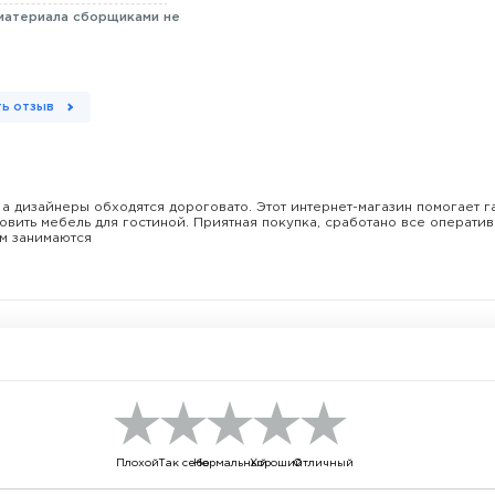
материала сборщиками не
ь отзыв
, а дизайнеры обходятся дороговато. Этот интернет-магазин помогает 
новить мебель для гостиной. Приятная покупка, сработано все оперативн
ым занимаются
Плохой
Так себе
Нормальный
Хороший
Отличный