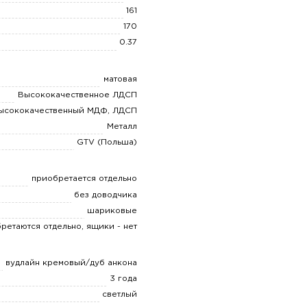
161
170
0.37
матовая
Высококачественное ЛДСП
ысококачественный МДФ, ЛДСП
Металл
GTV (Польша)
приобретается отдельно
без доводчика
шариковые
ретаются отдельно, ящики - нет
вудлайн кремовый/дуб анкона
3 года
светлый