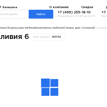
О компании
Скидки
Балашиха
+7 (495) 255-18-10
+7
Найти
Ежедневно с 09:00 до 22:00
Бес
талог
Корпусная мебель
Комплекты мебели
Стенки для гостиной
Гостина
ливия 6
Код товара:
183156