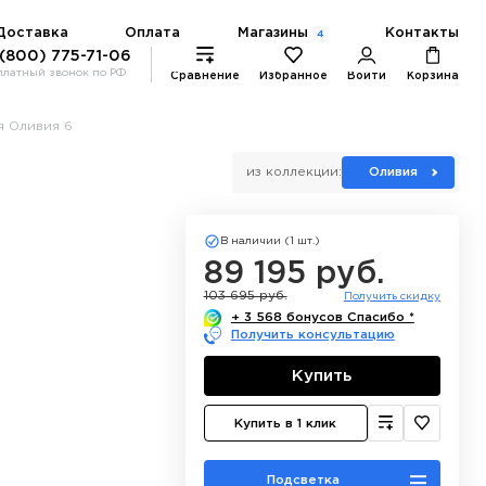
Магазины
Доставка
Оплата
Контакты
4
 (800) 775-71-06
платный звонок по РФ
Сравнение
Избранное
Войти
Корзина
я Оливия 6
из коллекции:
Оливия
В наличии (1 шт.)
89 195 руб.
103 695 руб.
Получить скидку
+ 3 568 бонусов Спасибо *
Получить консультацию
Купить
Купить в 1 клик
Подсветка