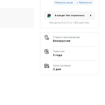
Марьина роща
г. Балашиха
В кредит без переплаты
Рассрочка 0-0-12, от 7432 руб./мес.
Страна производства
Белоруссия
Гарантия
3 года
Срок поставки
2 дня