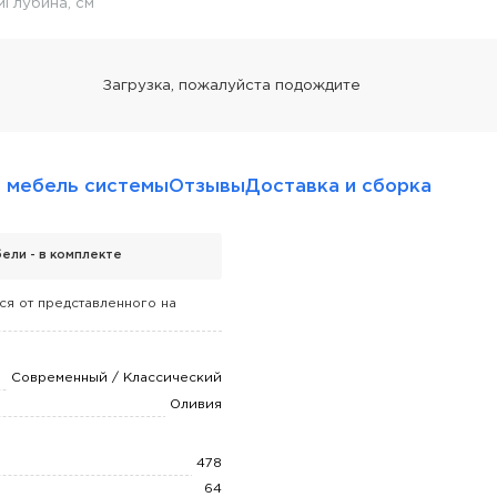
м
Глубина, см
 мебель системы
Отзывы
Доставка и сборка
ели - в комплекте
ся от представленного на
Современный / Классический
Оливия
478
64