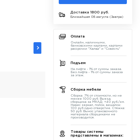
Доставка 1800 руб.
Ближайшая 08 августа (Завтра)
Оплата
Онлайн, наличными,
банковскими картами, картами
рассрочки "Халва" и "Совесть"
Подъем
На лифте - 1% от суммы заказа.
Без лифта - 1% от суммы заказа
за этаж.
Сборка мебели
Сборка: 7% от стоимости, но не
менее 1000 руб. Выезд
сборщика за МКАД: +40 руб./км.
Навес зеркал, полок, вешалок:
100 руб одно отверстие. Стяжка:
50 руб. Вынос упаковочного
материала сборщиками не
производится.
Товары системы
представлены в магазинах: