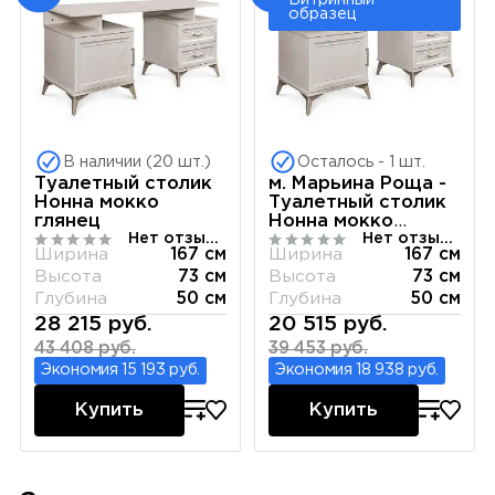
образец
В наличии (20 шт.)
Осталось - 1 шт.
Туалетный столик
м. Марьина Роща -
Нонна мокко
Туалетный столик
глянец
Нонна мокко
Нет отзывов
Нет отзывов
глянец
Ширина
167 см
Ширина
167 см
Высота
73 см
Высота
73 см
Глубина
50 см
Глубина
50 см
28 215 руб.
20 515 руб.
43 408 руб.
39 453 руб.
Экономия 15 193 руб.
Экономия 18 938 руб.
Купить
Купить